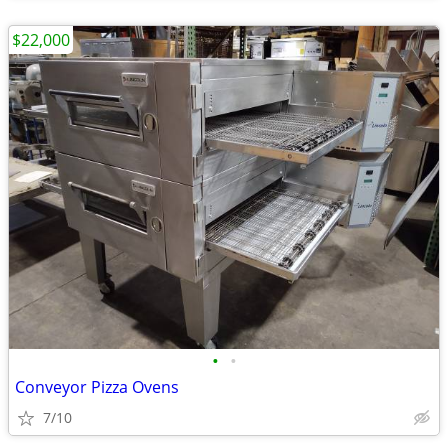
$22,000
•
•
Conveyor Pizza Ovens
7/10