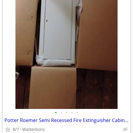
•
•
•
•
•
Potter Roemer Semi Recessed Fire Extinguisher Cabinet FRC7023-F Steel
8/7
Walterboro