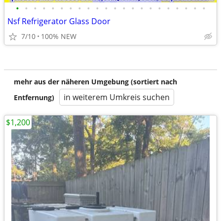
•
•
•
•
•
•
•
•
•
•
•
•
•
•
•
•
•
•
•
•
•
•
Nsf Refrigerator Glass Door
7/10
100% NEW
mehr aus der näheren Umgebung (sortiert nach
in weiterem Umkreis suchen
Entfernung)
$1,200