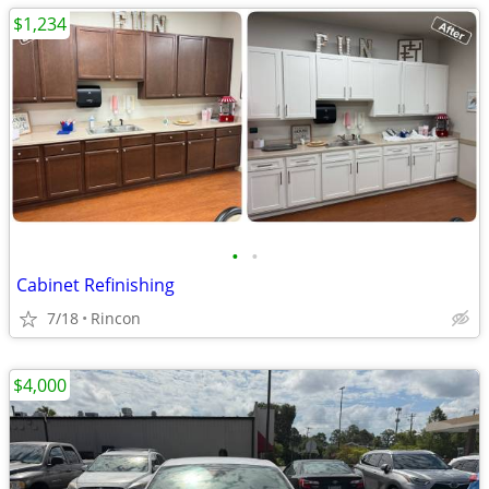
$1,234
•
•
Cabinet Refinishing
7/18
Rincon
$4,000