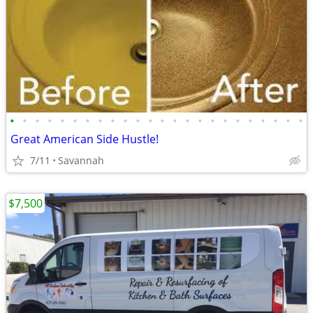
•
•
•
•
•
•
•
•
•
•
•
•
•
•
•
•
•
•
•
•
•
•
•
•
Great American Side Hustle!
7/11
Savannah
$7,500