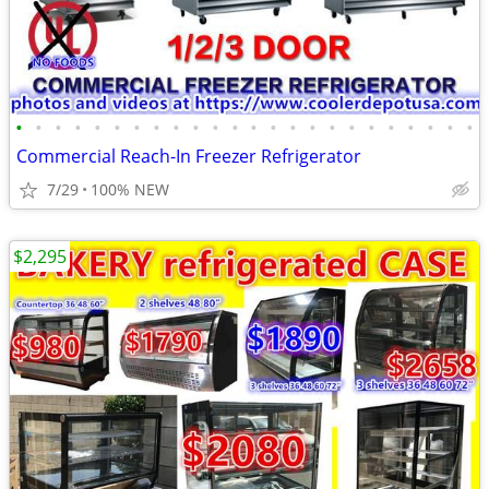
•
•
•
•
•
•
•
•
•
•
•
•
•
•
•
•
•
•
•
•
•
•
•
•
Commercial Reach-In Freezer Refrigerator
7/29
100% NEW
$2,295