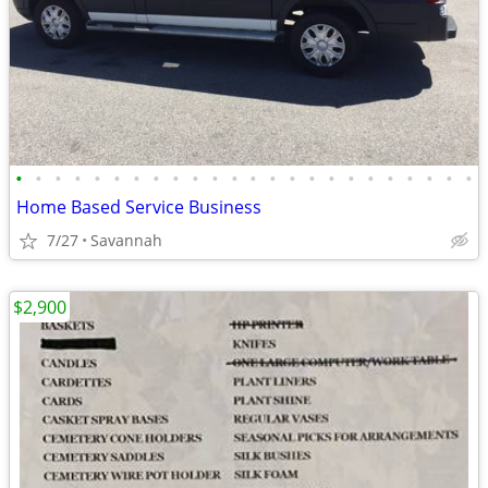
•
•
•
•
•
•
•
•
•
•
•
•
•
•
•
•
•
•
•
•
•
•
•
•
Home Based Service Business
7/27
Savannah
$2,900