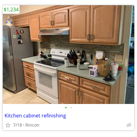
$1,234
•
•
Kitchen cabinet refinishing
7/18
Rincon