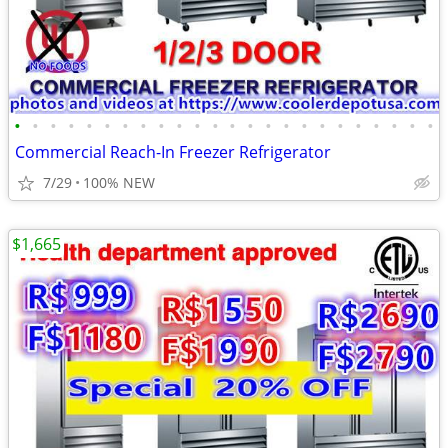
•
•
•
•
•
•
•
•
•
•
•
•
•
•
•
•
•
•
•
•
•
•
•
•
Commercial Reach-In Freezer Refrigerator
7/29
100% NEW
$1,665