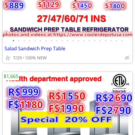
•
•
•
•
•
•
•
•
•
•
•
•
•
•
•
•
•
•
•
•
•
Salad Sandwich Prep Table
7/29
100% NEW
$1,665