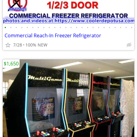
•
•
•
•
•
•
•
•
•
•
•
•
•
•
•
•
•
•
•
•
•
•
•
•
Commercial Reach-In Freezer Refrigerator
7/28
100% NEW
$1,650