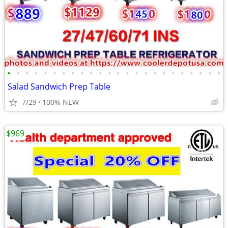
•
•
•
•
•
•
•
•
•
•
•
•
•
•
•
•
•
•
•
•
•
•
•
•
Salad Sandwich Prep Table
7/29
100% NEW
$969