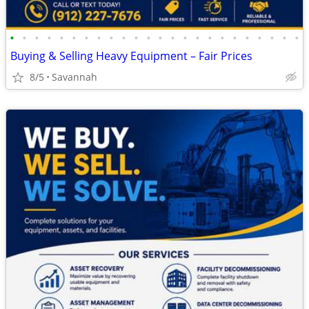
•
•
•
•
•
•
•
•
•
•
•
•
•
•
•
•
•
•
•
•
•
•
•
•
Buying & Selling Heavy Equipment – Fair Prices
8/5
Savannah