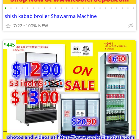
•
•
•
•
•
•
•
•
•
•
•
•
•
•
•
•
•
•
•
•
•
•
•
•
shish kabab broiler Shawarma Machine
7/22
100% NEW
$445