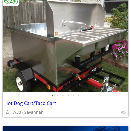
$3,499
•
•
•
•
•
•
Hot Dog Cart/Taco Cart
7/30
Savannah