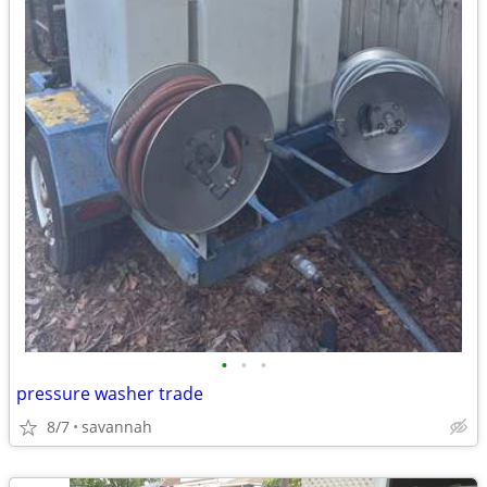
•
•
•
pressure washer trade
8/7
savannah