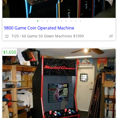
•
•
•
•
•
•
•
•
•
•
9800 Game Coin Operated Machine
7/25
60 Game Sit Down Machines $1099
$1,650