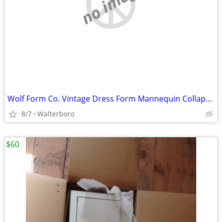
no image
Wolf Form Co. Vintage Dress Form Mannequin Collapsible Mdl 2004 Size 8
8/7
Walterboro
$60