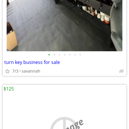
•
•
•
•
•
•
•
turn key business for sale
7/3
savannah
$125