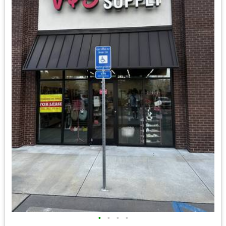
•
•
•
•