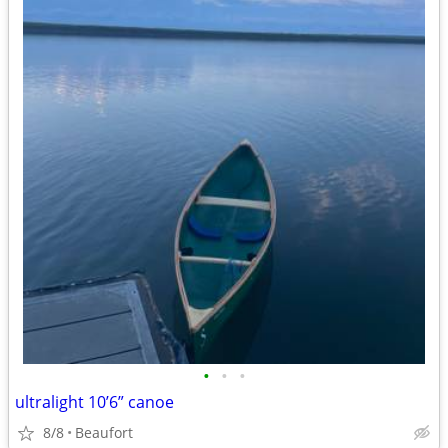
•
•
•
ultralight 10’6” canoe
8/8
Beaufort