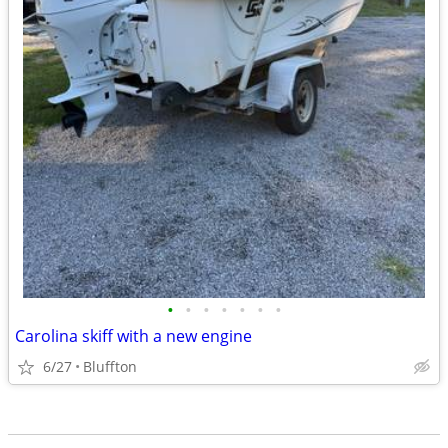
•
•
•
•
•
•
•
Carolina skiff with a new engine
6/27
Bluffton