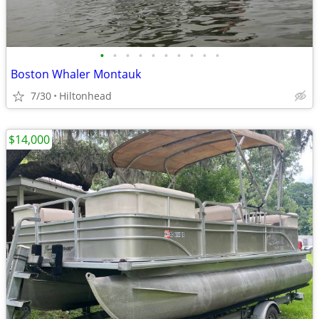
•
•
•
•
•
•
•
•
•
•
Boston Whaler Montauk
7/30
Hiltonhead
$14,000