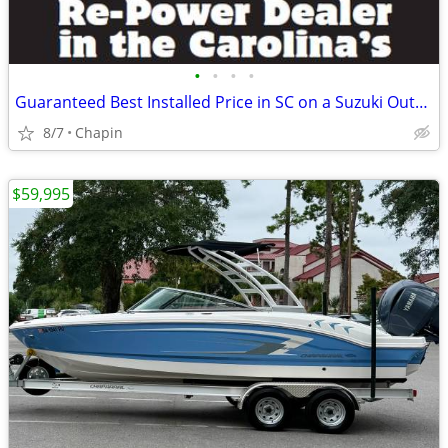
•
•
•
•
Guaranteed Best Installed Price in SC on a Suzuki Outboard!
8/7
Chapin
$59,995