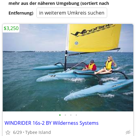
mehr aus der näheren Umgebung (sortiert nach
in weiterem Umkreis suchen
Entfernung)
$3,250
•
•
•
•
WINDRIDER 16s-2 BY Wilderness Systems
6/29
Tybee Island