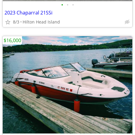
•
•
•
2023 Chaparral 21SSi
8/3
Hilton Head Island
$16,000