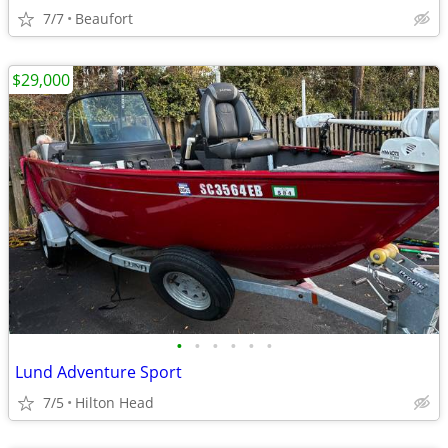
7/7
Beaufort
$29,000
•
•
•
•
•
•
Lund Adventure Sport
7/5
Hilton Head