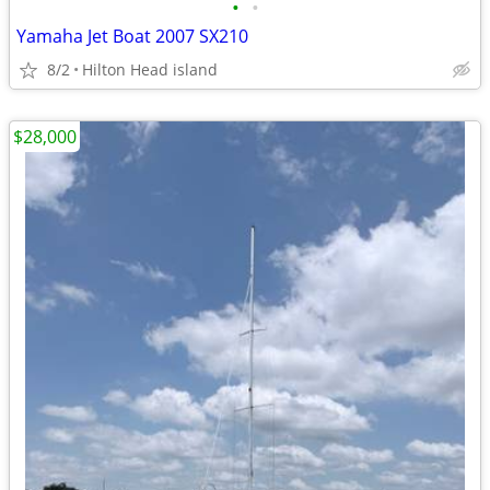
•
•
Yamaha Jet Boat 2007 SX210
8/2
Hilton Head island
$28,000