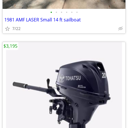
•
•
•
•
•
•
1981 AMF LASER Small 14 ft sailboat
7/22
$3,195