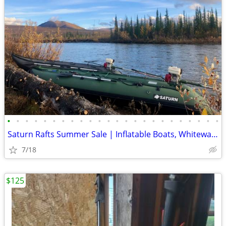
•
•
•
•
•
•
•
•
•
•
•
•
•
•
•
•
•
•
•
•
•
•
•
•
Saturn Rafts Summer Sale | Inflatable Boats, Whitewater Rafts, Kayaks
7/18
$125