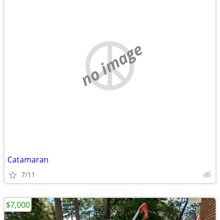
no image
Catamaran
7/11
$7,000