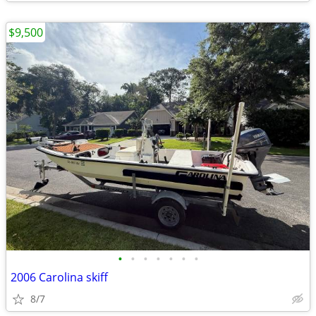
$9,500
•
•
•
•
•
•
•
2006 Carolina skiff
8/7