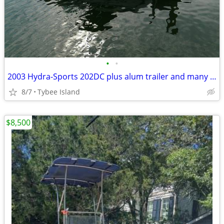
•
•
2003 Hydra-Sports 202DC plus alum trailer and many extras
8/7
Tybee Island
$8,500