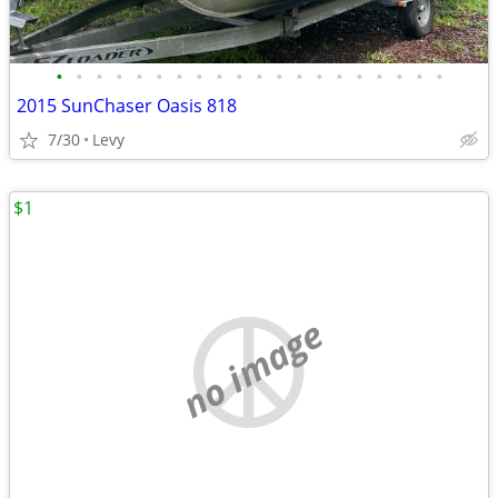
•
•
•
•
•
•
•
•
•
•
•
•
•
•
•
•
•
•
•
•
2015 SunChaser Oasis 818
7/30
Levy
$1
no image