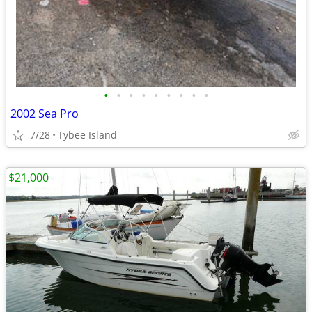
•
•
•
•
•
•
•
•
•
2002 Sea Pro
7/28
Tybee Island
$21,000