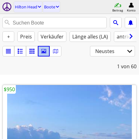
Hilton Head
Boote
Beitrag
Konto
+
Preis
Verkäufer
Länge alles (LA)
antriebst
Neustes
1
von 60
$950