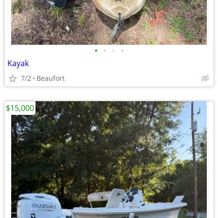
•
•
•
•
Kayak
7/2
Beaufort
$15,000