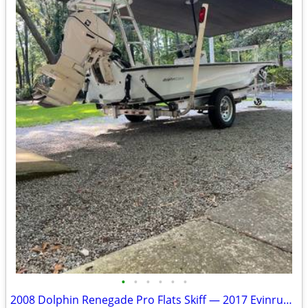
•
•
•
•
•
•
2008 Dolphin Renegade Pro Flats Skiff — 2017 Evinrude E-TEC | Fresh Trailer |