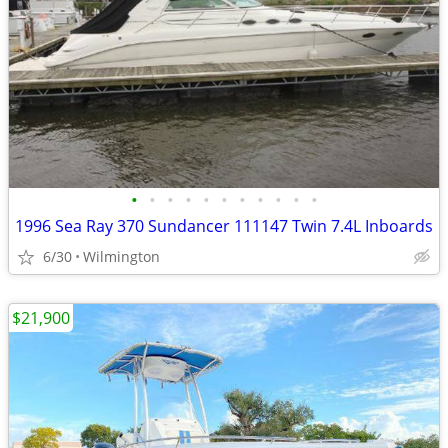
•
•
•
•
•
•
•
•
•
•
•
1996 Sea Ray 370 Sundancer 111147 Twin 7.4L Inboards
6/30
Wilmington
$21,900