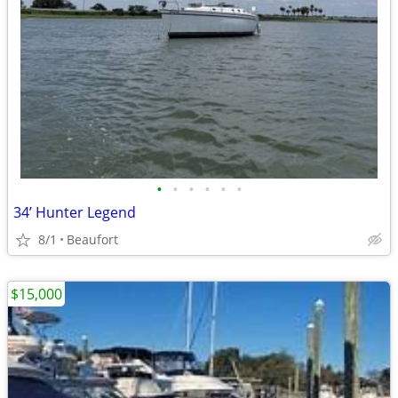
•
•
•
•
•
•
34’ Hunter Legend
8/1
Beaufort
$15,000