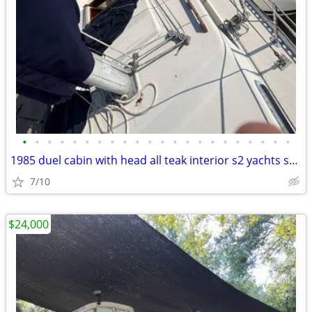
•
•
•
•
•
•
•
•
•
•
•
•
•
•
•
•
•
•
•
•
•
•
1985 duel cabin with head all teak interior s2 yachts sailboat
7/10
$24,000