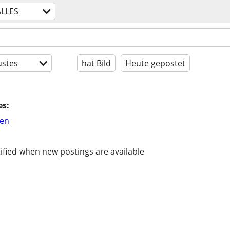
ALLES
stes
hat Bild
Heute gepostet
es:
hen
ified when new postings are available