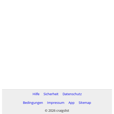
Hilfe
Sicherheit
Datenschutz
Bedingungen
Impressum
App
Sitemap
© 2026 craigslist