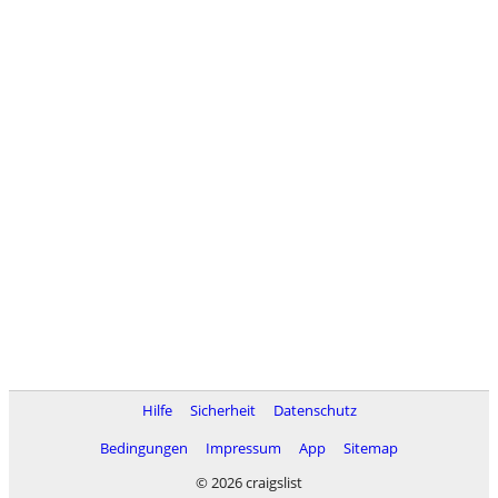
Hilfe
Sicherheit
Datenschutz
Bedingungen
Impressum
App
Sitemap
© 2026 craigslist