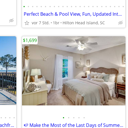
•
•
•
•
•
•
•
•
•
•
•
•
•
•
•
•
•
•
•
•
•
•
•
•
Perfect Beach & Pool View, Fun, Updated Interior, Great Location - Bre
vor 7 Std.
1br
Hilton Head Island, SC
$1,699
•
•
•
•
•
•
•
•
•
50 Ocean Club-"Ocean Watch" Prime Beachfront Condo
🍉 Make the Most of the Last Days of Summer at Harbor One Apartments!