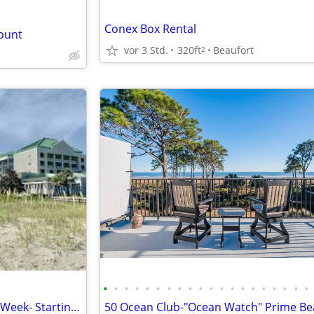
Conex Box Rental
count
vor 3 Std.
320ft
Beaufort
2
•
•
•
•
•
•
•
•
•
•
•
•
•
•
•
•
•
•
•
•
Marriott Timeshares Pick Your Week- Starting at $2,100/Week