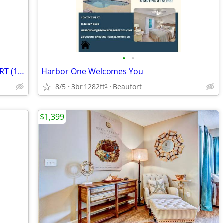
•
•
2BR/2BA CONDO IN HILTON HEAD RESORT (1208)
Harbor One Welcomes You
8/5
3br
1282ft
Beaufort
2
$1,399