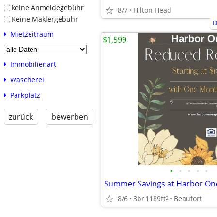
keine Anmeldegebühr
8/7
Hilton Head
Keine Maklergebühr
D
Mietzeitraum
$1,599
Immobilienart
Wäscherei
Parkplatz
zurück
bewerben
•
•
•
•
•
Summer Savings at Harbor On
8/6
3br
1189ft
Beaufort
2