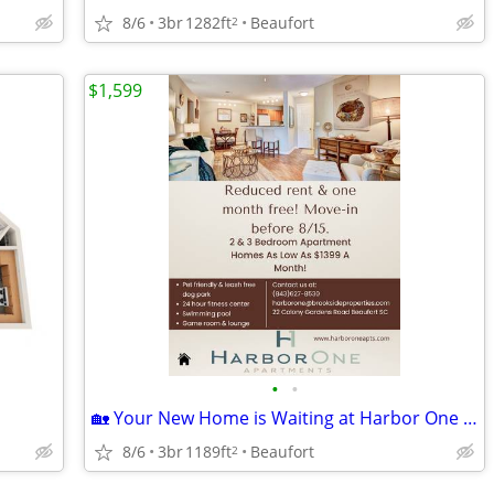
8/6
3br
1282ft
Beaufort
2
$1,599
•
•
🏡 Your New Home is Waiting at Harbor One Apartments! ✨
8/6
3br
1189ft
Beaufort
2