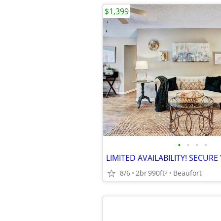
$1,399
•
•
•
•
8/6
2br
990ft
Beaufort
2