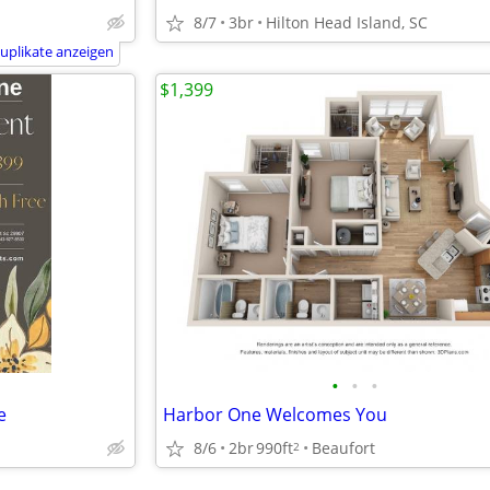
8/7
3br
Hilton Head Island, SC
uplikate anzeigen
$1,399
•
•
•
e
Harbor One Welcomes You
8/6
2br
990ft
Beaufort
2