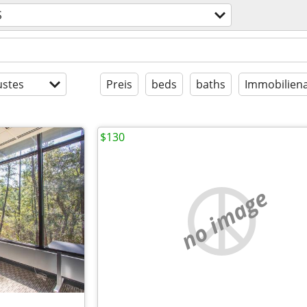
S
stes
Preis
beds
baths
Immobiliena
$130
no image