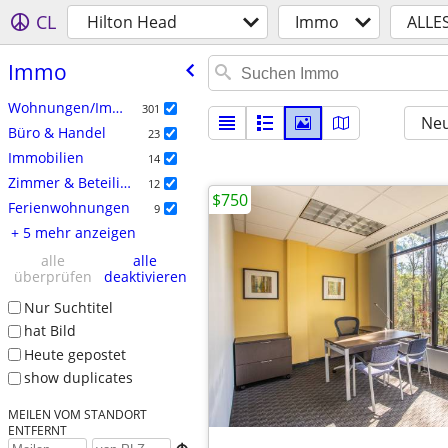
CL
Hilton Head
Immo
ALLE
Immo
Wohnungen/Immo zur Miete
301
Neu
Büro & Handel
23
Immobilien
14
Zimmer & Beteiligungen/WGs
12
$750
Ferienwohnungen
9
+ 5 mehr anzeigen
alle
alle
überprüfen
deaktivieren
Nur Suchtitel
hat Bild
Heute gepostet
show duplicates
MEILEN VOM STANDORT
ENTFERNT