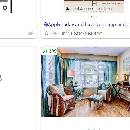
•
•
8/5
3br
1189ft
Beaufort
2
$1,399
e
•
•
•