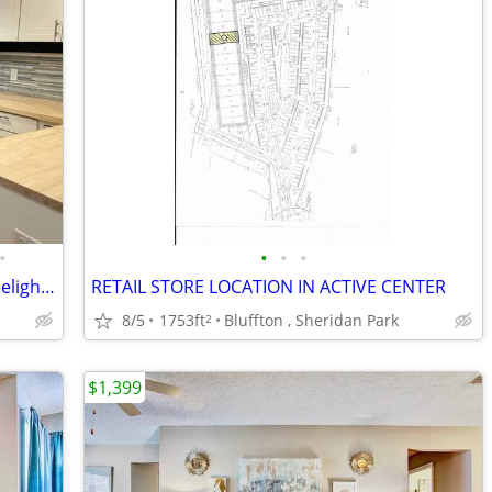
•
•
•
•
Modern Charm Meets Coastal Living – Delightful 3BR/2BA on Quiet Dead-E
RETAIL STORE LOCATION IN ACTIVE CENTER
8/5
1753ft
Bluffton , Sheridan Park
2
$1,399