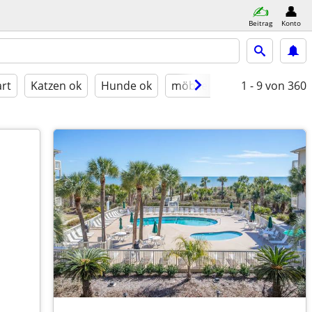
Beitrag
Konto
rt
Katzen ok
Hunde ok
möbliert
1 - 9
von 360