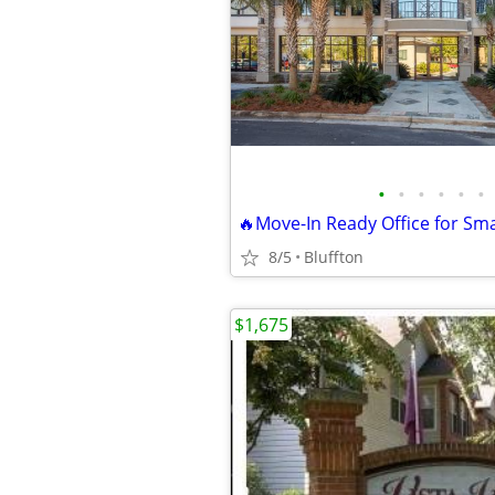
•
•
•
•
•
•
🔥Move-In Ready Office for Sm
8/5
Bluffton
$1,675