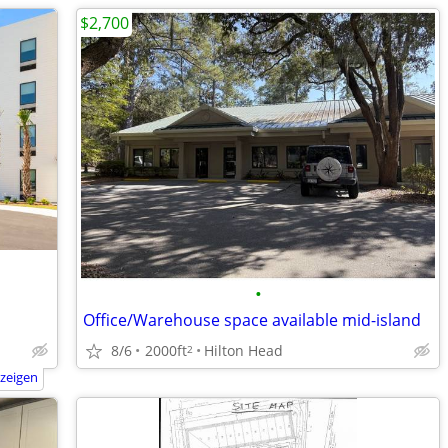
$2,700
•
Office/Warehouse space available mid-island
8/6
2000ft
Hilton Head
2
nzeigen