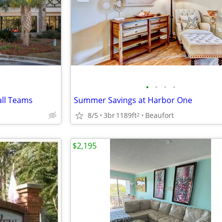
•
•
•
•
all Teams
Summer Savings at Harbor One
8/5
3br
1189ft
Beaufort
2
$2,195