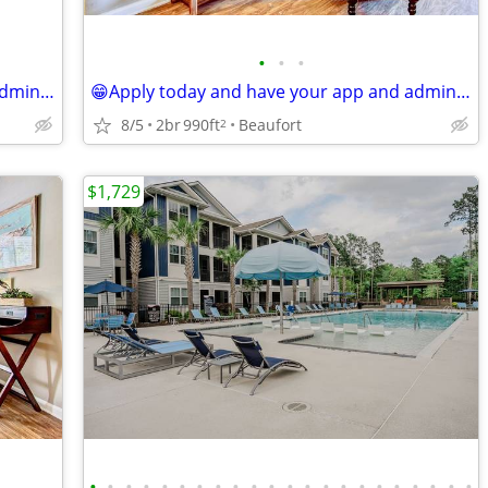
•
•
•
😁Apply today and have your app and admin fee WAIVED!!
😁Apply today and have your app and admin fee WAIVED!!
8/5
2br
990ft
Beaufort
2
$1,729
•
•
•
•
•
•
•
•
•
•
•
•
•
•
•
•
•
•
•
•
•
•