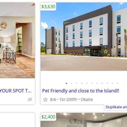
$3,630
•
•
•
•
•
•
•
•
•
•
•
LIMITED AVAILABILITY! SECURE YOUR SPOT TODAY.
Pet Friendly and close to the Island!!
8/6
1br
200ft
Okatie
2
Duplikate a
$2,400