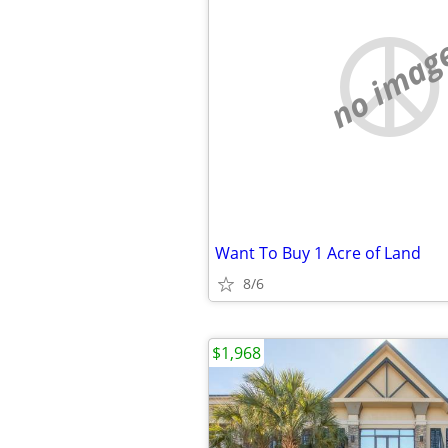
no imag
Want To Buy 1 Acre of Land
8/6
$1,968