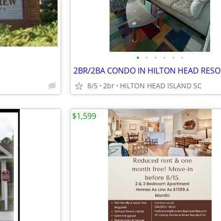
•
•
•
•
•
•
8/5
2br
HILTON HEAD ISLAND SC
$1,599