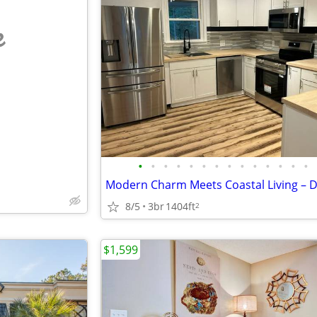
e
•
•
•
•
•
•
•
•
•
•
•
•
•
•
8/5
3br
1404ft
2
$1,599