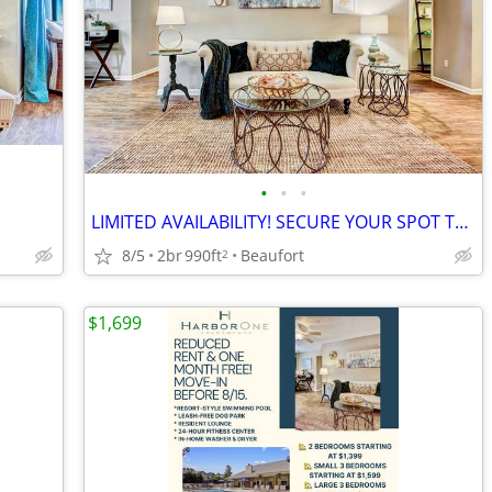
•
•
•
LIMITED AVAILABILITY! SECURE YOUR SPOT TODAY.
8/5
2br
990ft
Beaufort
2
$1,699