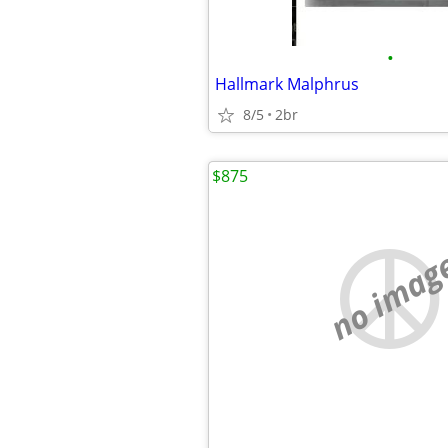
•
Hallmark Malphrus
8/5
2br
$875
no imag