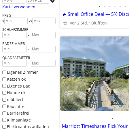

•
•
•
•
•
•
Karte verwenden...
🔥 Small Office Deal — 5% Dis
PREIS
-
$
$
vor 2 Std.
Bluffton
SCHLAFZIMMER
-
BADEZIMMER
-
QUADRATMETER
-
Eigenes Zimmer
Katzen ok
Eigenes Bad
Hunde ok
möbliert
Rauchfrei
Barrierefrei
•
Klimaanlage
Elektroautos aufladen