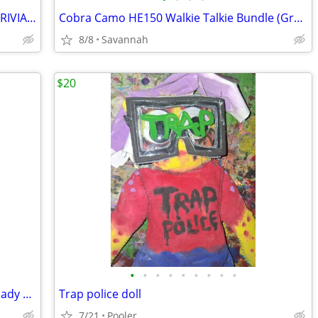
***** BRAND NEW BIG BANG THEORY TRIVIA GAME!******
Cobra Camo HE150 Walkie Talkie Bundle (Green, Blue or pink) *** NEW
8/8
Savannah
$20
•
•
•
•
•
•
•
•
•
Pastry Automobile t shirt for Authentic lady dolls
Trap police doll
7/21
Pooler