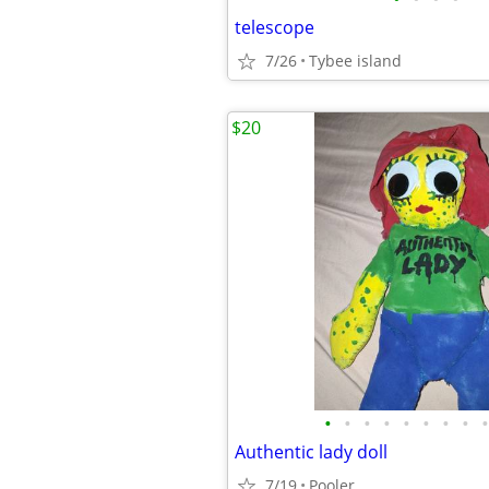
telescope
7/26
Tybee island
$20
•
•
•
•
•
•
•
•
•
Authentic lady doll
7/19
Pooler