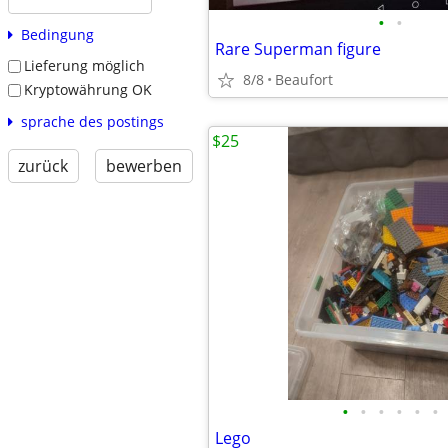
•
•
Bedingung
Rare Superman figure
Lieferung möglich
8/8
Beaufort
Kryptowährung OK
sprache des postings
$25
zurück
bewerben
•
•
•
•
•
•
Lego