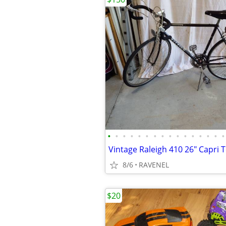
•
•
•
•
•
•
•
•
•
•
•
•
•
•
•
•
8/6
RAVENEL
$20