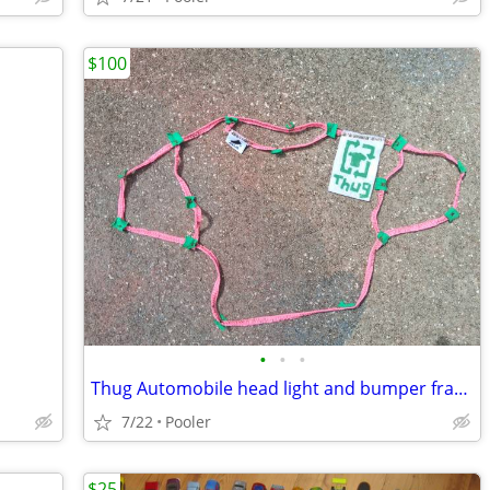
$100
•
•
•
Thug Automobile head light and bumper frame
7/22
Pooler
$25