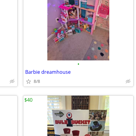
•
Barbie dreamhouse
8/8
$40