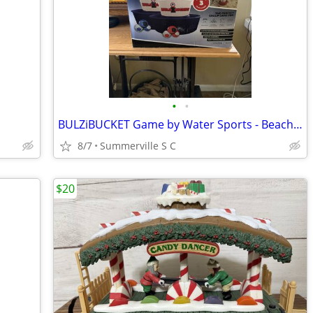
•
•
BULZiBUCKET Game by Water Sports - Beach, Tailgate, Camping
8/7
Summerville S C
$20