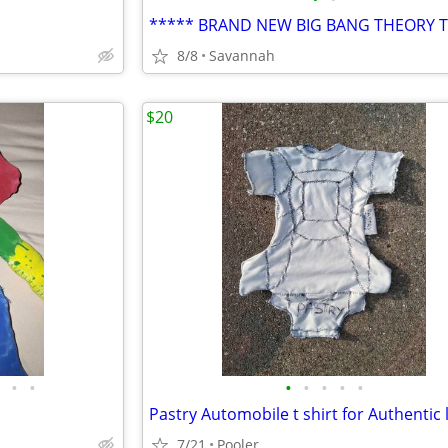
8/8
Savannah
$20
•
•
•
•
•
•
•
7/21
Pooler