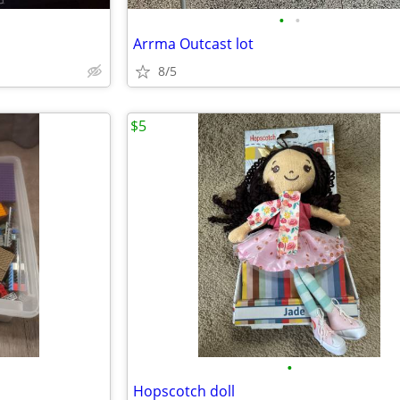
•
•
Arrma Outcast lot
8/5
$5
•
Hopscotch doll