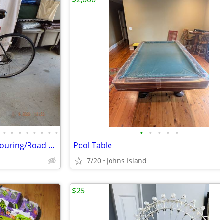
•
•
•
•
•
•
•
•
•
•
•
•
•
Vintage Raleigh 410 26" Capri Touring/Road Bicycle-$150 or OBO
Pool Table
7/20
Johns Island
$25