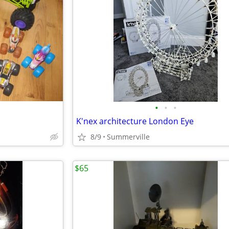
•
•
•
K'nex architecture London Eye
8/9
Summerville
$65