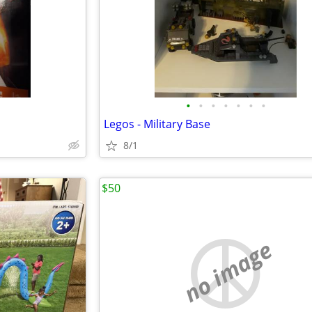
•
•
•
•
•
•
•
Legos - Military Base
8/1
$50
no image