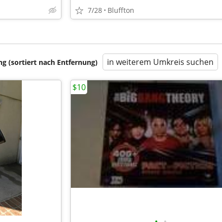
7/28
Bluffton
in weiterem Umkreis suchen
 (sortiert nach Entfernung)
$10
•
•