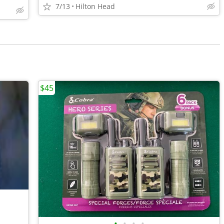
7/13
Hilton Head
$45
•
•
•
•