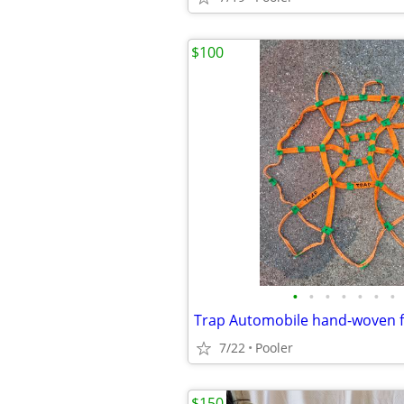
$100
•
•
•
•
•
•
•
Trap Automobile hand-woven 
7/22
Pooler
$150