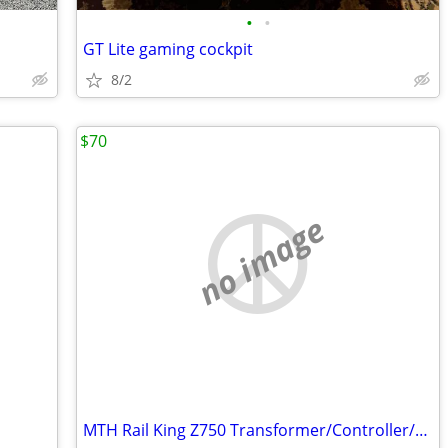
•
•
GT Lite gaming cockpit
8/2
$70
no image
MTH Rail King Z750 Transformer/Controller/Remote Commander Set.