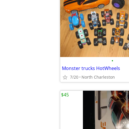
•
Monster trucks HotWheels
7/20
North Charleston
$45