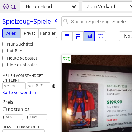
CL
Hilton Head
Zum Verkauf
Spielzeug+Spiele
Alles
Privat
Händler
Neu
Nur Suchtitel
hat Bild
Heute gepostet
$70
hide duplicates
MEILEN VOM STANDORT
ENTFERNT

Karte verwenden...
Preis
Kostenlos
$
– $
HERSTELLER&MODELL