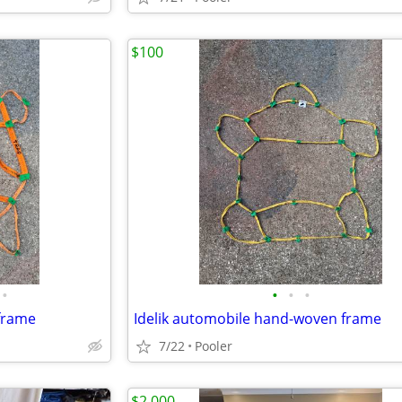
$100
•
•
•
•
frame
Idelik automobile hand-woven frame
7/22
Pooler
$2,000